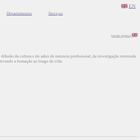
EN
Departamentos
Serviços
(versã
o inglesa)
difusão da cultura e do saber de natureza profissional, da investigação orientada
tivando a formação ao longo da vida.