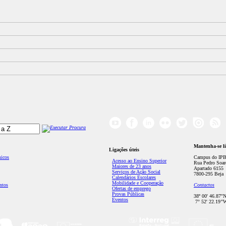
Mantenha-se l
Ligações úteis
micos
Campus do IPB
Acesso ao Ensino Superior
Rua Pedro Soar
Maiores de 23 anos
Apartado 6155
Serviços de Ação Social
7800-295 Beja
Calendários Escolares
Mobilidade e Cooperação
ntos
Contactos
Ofertas de emprego
Provas Públicas
38º 00' 46.87''
Eventos
7° 52' 22.19’'