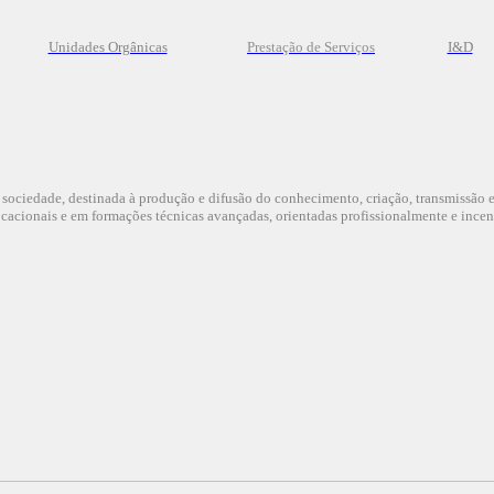
Unidades Orgânicas
Prestação
de
Serviços
I&D
a sociedade, destinada à produção e difusão do conhecimento, criação, transmissão e 
acionais e em formações técnicas avançadas, orientadas profissionalmente e incen