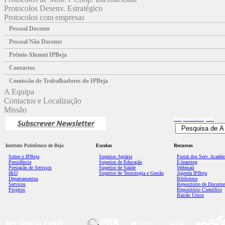
Protocolos Desenv. Estratégico
Protocolos com empresas
Pessoal Docente
Pessoal Não Docente
Prémio Alumni IPBeja
Contactos
Comissão de Trabalhadores do IPBeja
A Equipa
Contactos e Localização
Missão
Pesquisa
Avançada
Instituto Politécnico de Beja
Escolas
Recursos
Sobre o IPBeja
Superior
Agrária
Portal dos Serv. Acadé
Presidência
Superior de Educação
E-learning
Prestação de Serviços
Superior de Saúde
Webmail
I&D
Superior de Tecnologia e Gestão
Agenda IPBeja
Departamentos
Biblioteca
Serviços
Repositório de Docume
Projetos
Repositório Científico
Balcão Único