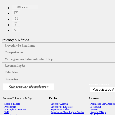
Iniciação Rápida
Provedor do Estudante
Competências
Mensagem aos Estudantes do IPBeja
Recomendações
Relatórios
Contactos
Pesquisa
Avançada
Instituto Politécnico de Beja
Escolas
Recursos
Sobre o IPBeja
Superior
Agrária
Portal dos Serv. Acadé
Presidência
Superior de Educação
E-learning
Prestação de Serviços
Superior de Saúde
Webmail
I&D
Superior de Tecnologia e Gestão
Agenda IPBeja