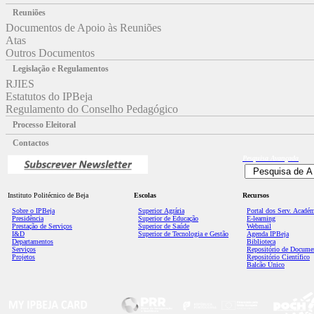
Reuniões
Documentos de Apoio às Reuniões
Atas
Outros Documentos
Legislação e Regulamentos
RJIES
Estatutos do IPBeja
Regulamento do Conselho Pedagógico
Processo Eleitoral
Contactos
Pesquisa
Avançada
Instituto Politécnico de Beja
Escolas
Recursos
Sobre o IPBeja
Superior
Agrária
Portal dos Serv. Acadé
Presidência
Superior de Educação
E-learning
Prestação de Serviços
Superior de Saúde
Webmail
I&D
Superior de Tecnologia e Gestão
Agenda IPBeja
Departamentos
Biblioteca
Serviços
Repositório de Docume
Projetos
Repositório Científico
Balcão Único