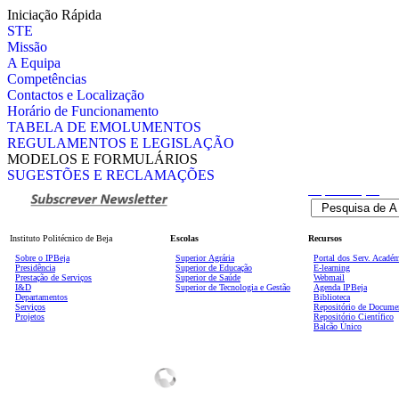
Iniciação Rápida
STE
Missão
A Equipa
Competências
Contactos e Localização
Horário de Funcionamento
TABELA DE EMOLUMENTOS
REGULAMENTOS E LEGISLAÇÃO
MODELOS E FORMULÁRIOS
SUGESTÕES E RECLAMAÇÕES
Pesquisa
Avançada
Instituto Politécnico de Beja
Escolas
Recursos
Sobre o IPBeja
Superior
Agrária
Portal dos Serv. Acadé
Presidência
Superior de Educação
E-learning
Prestação de Serviços
Superior de Saúde
Webmail
I&D
Superior de Tecnologia e Gestão
Agenda IPBeja
Departamentos
Biblioteca
Serviços
Repositório de Docume
Projetos
Repositório Científico
Balcão Único