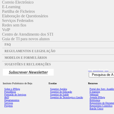
Correio Electrónico
E-Learning
Partilha de Ficheiros
Elaboração de Questionários
Serviços Federados
Redes sem fios
VoIP
Centro de Atendimento dos STI
Guia de TI para novos alunos
FAQ
REGULAMENTOS E LEGISLAÇÃO
MODELOS E FORMULÁRIOS
SUGESTÕES E RECLAMAÇÕES
Pesquisa
Avançada
Instituto Politécnico de Beja
Escolas
Recursos
Sobre o IPBeja
Superior
Agrária
Portal dos Serv. Acadé
Presidência
Superior de Educação
E-learning
Prestação de Serviços
Superior de Saúde
Webmail
I&D
Superior de Tecnologia e Gestão
Agenda IPBeja
Departamentos
Biblioteca
Serviços
Repositório de Docume
Projetos
Repositório Científico
Balcão Único