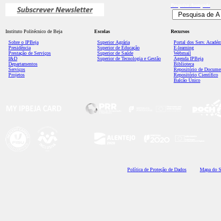
Pesquisa
Avançada
Instituto Politécnico de Beja
Escolas
Recursos
Sobre o IPBeja
Superior
Agrária
Portal dos Serv. Acadé
Presidência
Superior de Educação
E-learning
Prestação de Serviços
Superior de Saúde
Webmail
I&D
Superior de Tecnologia e Gestão
Agenda IPBeja
Departamentos
Biblioteca
Serviços
Repositório de Docume
Projetos
Repositório Científico
Balcão Único
Polí
tica de Proteção de Dados
Mapa do S