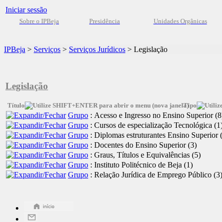
Iniciar sessão
Sobre o IPBeja
Presidência
Unidades Orgânicas
IPBeja
>
Serviços
>
Serviços Jurídicos
>
Legislação
Legislação
Título
Tipo
Grupo
: Acesso e Ingresso no Ensino Superior
‎(8
Grupo
: Cursos de especialização Tecnológica
‎(1
Grupo
: Diplomas estruturantes Ensino Superior
Grupo
: Docentes do Ensino Superior
‎(3)
Grupo
: Graus, Títulos e Equivalências
‎(5)
Grupo
: Instituto Politécnico de Beja
‎(1)
Grupo
: Relação Jurídica de Emprego Público
‎(3