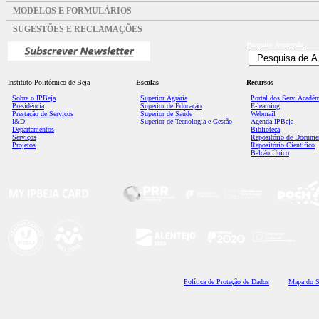
MODELOS E FORMULÁRIOS
SUGESTÕES E RECLAMAÇÕES
Pesquisa
Avançada
Instituto Politécnico de Beja
Escolas
Recursos
Sobre o IPBeja
Superior
Agrária
Portal dos Serv. Acadé
Presidência
Superior de Educação
E-learning
Prestação de Serviços
Superior de Saúde
Webmail
I&D
Superior de Tecnologia e Gestão
Agenda IPBeja
Departamentos
Biblioteca
Serviços
Repositório de Docume
Projetos
Repositório Científico
Balcão Único
Polí
tica de Proteção de Dados
Mapa do S