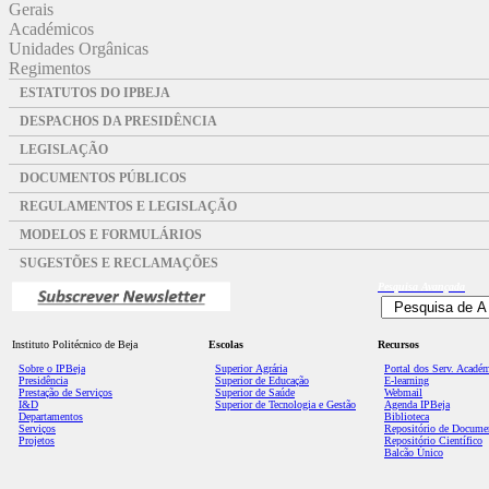
Gerais
Académicos
Unidades Orgânicas
Regimentos
ESTATUTOS DO IPBEJA
DESPACHOS DA PRESIDÊNCIA
LEGISLAÇÃO
DOCUMENTOS PÚBLICOS
REGULAMENTOS E LEGISLAÇÃO
MODELOS E FORMULÁRIOS
SUGESTÕES E RECLAMAÇÕES
Pesquisa
Avançada
Instituto Politécnico de Beja
Escolas
Recursos
Sobre o IPBeja
Superior
Agrária
Portal dos Serv. Acadé
Presidência
Superior de Educação
E-learning
Prestação de Serviços
Superior de Saúde
Webmail
I&D
Superior de Tecnologia e Gestão
Agenda IPBeja
Departamentos
Biblioteca
Serviços
Repositório de Docume
Projetos
Repositório Científico
Balcão Único