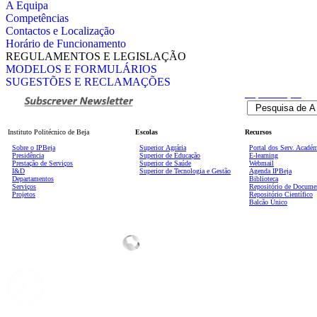
A Equipa
Competências
Contactos e Localização
Horário de Funcionamento
REGULAMENTOS E LEGISLAÇÃO
MODELOS E FORMULÁRIOS
SUGESTÕES E RECLAMAÇÕES
Pesquisa
Avançada
Instituto Politécnico de Beja
Escolas
Recursos
Sobre o IPBeja
Superior
Agrária
Portal dos Serv. Acadé
Presidência
Superior de Educação
E-learning
Prestação de Serviços
Superior de Saúde
Webmail
I&D
Superior de Tecnologia e Gestão
Agenda IPBeja
Departamentos
Biblioteca
Serviços
Repositório de Docume
Projetos
Repositório Científico
Balcão Único