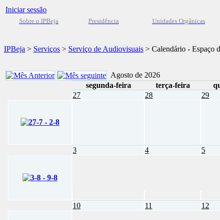
Iniciar sessão
Sobre o IPBeja
Presidência
Unidades Orgânicas
IPBeja
>
Serviços
>
Serviço de Audiovisuais
>
Calendário - Espaço 
Agosto de 2026
segunda-feira
terça-feira
qu
27
28
29
3
4
5
10
11
12