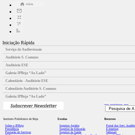
Iniciação Rápida
Serviço de Audiovisuais
Auditório S. Comuns
Auditório ESE
Galeria IPBeja “Ao Lado”
Calendário - Auditório ESE
Calendário Auditório S. Comuns
Galeria IPBeja “Ao Lado”
Pesquisa
Avançada
Instituto Politécnico de Beja
Escolas
Recursos
Sobre o IPBeja
Superior
Agrária
Portal dos Serv. Acadé
Presidência
Superior de Educação
E-learning
Prestação de Serviços
Superior de Saúde
Webmail