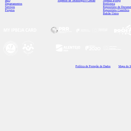
I&D
Superior de Tecnologia e Gestão
Agenda IPBeja
Departamentos
Biblioteca
Serviços
Repositório de Docume
Projetos
Repositório Científico
Balcão Único
Polí
tica de Proteção de Dados
Mapa do S