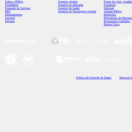
Sobre o IPBeja
Superior
Agrária
Portal dos Serv. Acadé
Presidência
Superior de Educação
E-learning
Prestação de Serviços
Superior de Saúde
Webmail
I&D
Superior de Tecnologia e Gestão
Agenda IPBeja
Departamentos
Biblioteca
Serviços
Repositório de Docume
Projetos
Repositório Científico
Balcão Único
Polí
tica de Proteção de Dados
Mapa do S