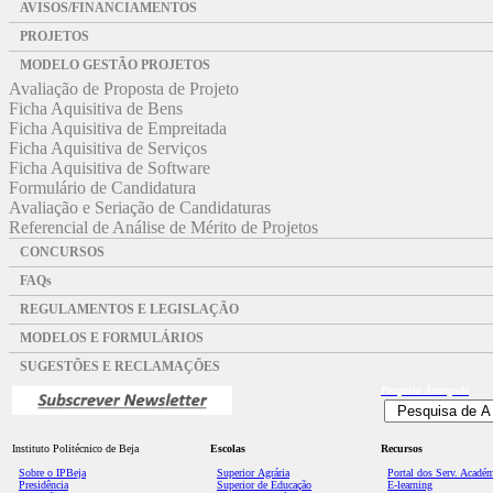
AVISOS/FINANCIAMENTOS
PROJETOS
MODELO GESTÃO PROJETOS
Avaliação de Proposta de Projeto
Ficha Aquisitiva de Bens
Ficha Aquisitiva de Empreitada
Ficha Aquisitiva de Serviços
Ficha Aquisitiva de Software
Formulário de Candidatura
Avaliação e Seriação de Candidaturas
Referencial de Análise de Mérito de Projetos
CONCURSOS
FAQs
REGULAMENTOS E LEGISLAÇÃO
MODELOS E FORMULÁRIOS
SUGESTÕES E RECLAMAÇÕES
Pesquisa
Avançada
Instituto Politécnico de Beja
Escolas
Recursos
Sobre o IPBeja
Superior
Agrária
Portal dos Serv. Acadé
Presidência
Superior de Educação
E-learning