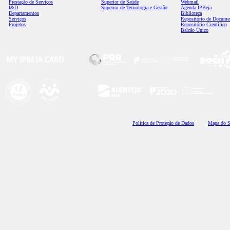
Prestação de Serviços
Superior de Saúde
Webmail
I&D
Superior de Tecnologia e Gestão
Agenda IPBeja
Departamentos
Biblioteca
Serviços
Repositório de Docume
Projetos
Repositório Científico
Balcão Único
Polí
tica de Proteção de Dados
Mapa do S