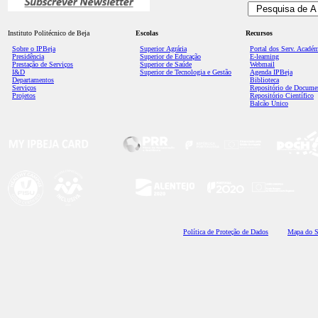
Instituto Politécnico de Beja
Escolas
Recursos
Sobre o IPBeja
Superior
Agrária
Portal dos Serv. Acadé
Presidência
Superior de Educação
E-learning
Prestação de Serviços
Superior de Saúde
Webmail
I&D
Superior de Tecnologia e Gestão
Agenda IPBeja
Departamentos
Biblioteca
Serviços
Repositório de Docume
Projetos
Repositório Científico
Balcão Único
Polí
tica de Proteção de Dados
Mapa do S