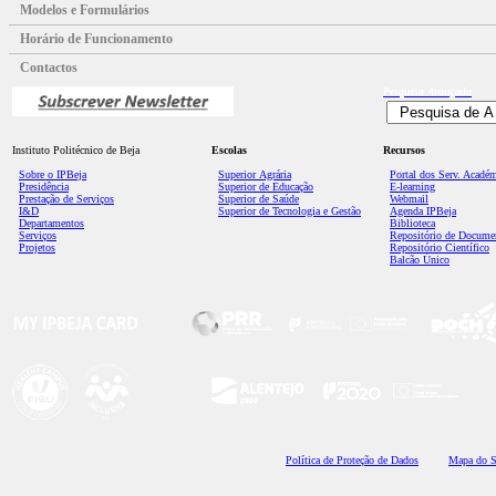
Modelos e Formulários
Horário de Funcionamento
Contactos
Pesquisa
Avançada
Instituto Politécnico de Beja
Escolas
Recursos
Sobre o IPBeja
Superior
Agrária
Portal dos Serv. Acadé
Presidência
Superior de Educação
E-learning
Prestação de Serviços
Superior de Saúde
Webmail
I&D
Superior de Tecnologia e Gestão
Agenda IPBeja
Departamentos
Biblioteca
Serviços
Repositório de Docume
Projetos
Repositório Científico
Balcão Único
Polí
tica de Proteção de Dados
Mapa do S