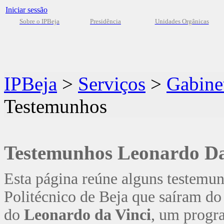
Iniciar sessão
Sobre o IPBeja
Presidência
Unidades Orgânicas
IPBeja
>
Serviços
>
Gabinet
Testemunhos
Testemunhos Leonardo Da
Esta página reúne alguns testemun
Politécnico de Beja que saíram do
do
Leonardo da Vinci
, um prog