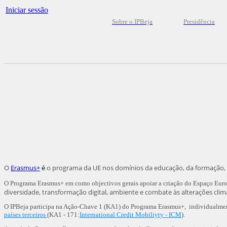
Iniciar sessão
Sobre o IPBeja
Presidência
O
Erasmus+
é
o programa da UE nos domínios da educação, da formação, 
O Programa Erasmus+ em como objectivos gerais apoiar a criação do Espaço Eur
diversidade, transformação digital, ambiente e combate às alterações clim
O IPBeja participa na Ação-Chave 1 (KA1) do Programa Erasmus+, individualment
países terceiros
(KA1 - 171:
International Credit Mobiliyty - ICM
).