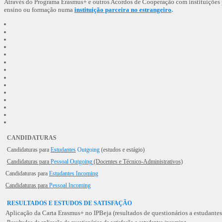
Através do Programa Erasmus+ e outros Acordos de Cooperação com instituições pa
ensino ou formação numa
instituição parceira no estrangeiro
.
CANDIDATURAS
Candidaturas para
Estudantes
Outgoing
(estudos e estágio)
Candidaturas para
Pessoal Outgoing
(Docentes e Técnico-Administrativos)
Candidaturas para
Estudantes Incoming
Candidaturas para
Pessoal Incoming
RESULTADOS E ESTUDOS DE SATISFAÇÃO
Aplicação da Carta Erasmus+ no IPBeja
(resultados
de questionários a estudantes