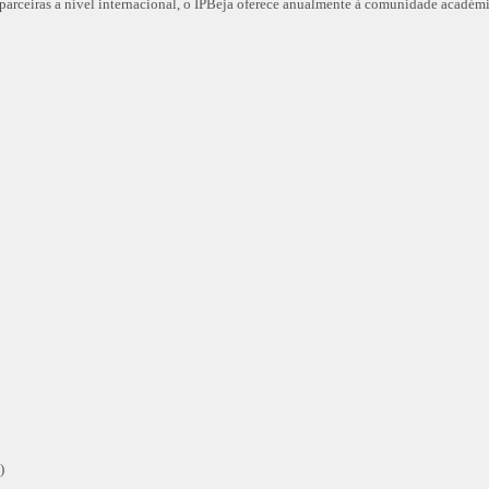
rceiras a nível internacional, o IPBeja oferece anualmente à comunidade académica
)