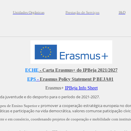
Unidades Orgânicas
Prestação
de
Serviços
I&D
ECHE
-
Carta Erasmus+ do IPBeja
2021/2027
EPS
-
Erasmus Policy Statement P BEJA01
Erasmus+
IPBeja Info Sheet
da juventude e do desporto para o período de 2021-2027.
promover a cooperação estratégica europeia no do
opeu de Ensino Superior e
áticas e participação na vida democrática, valores comunse paticipação cívi
e e em consórcio, coordenando projetos de cooperação e mobilidade com instituiç