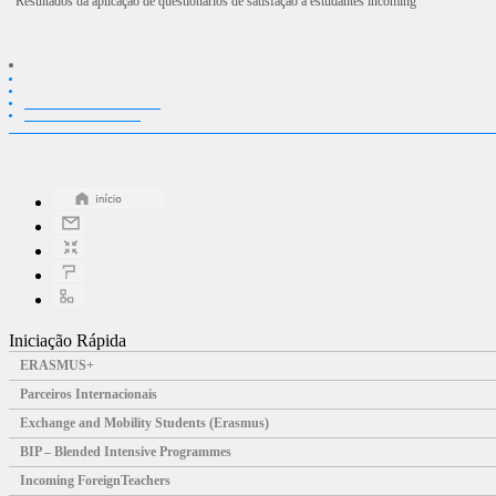
Resultados da aplicação de questionários de satisfação a estudantes incoming
Iniciação Rápida
ERASMUS+
Parceiros Internacionais
Exchange and Mobility Students (Erasmus)
BIP – Blended Intensive Programmes
Incoming ForeignTeachers