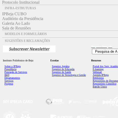
Protocolo Institucional
INFRA-ESTRUTURAS
IPBeja CUBO
Auditório da Presidência
Galeria Ao Lado
Sala de Reuniões
MODELOS E FORMULÁRIOS
SUGESTÕES E RECLAMAÇÕES
Pesquisa
Avançada
Instituto Politécnico de Beja
Escolas
Recursos
Sobre o IPBeja
Superior
Agrária
Portal dos Serv. Acadé
Presidência
Superior de Educação
E-learning
Prestação de Serviços
Superior de Saúde
Webmail
I&D
Superior de Tecnologia e Gestão
Agenda IPBeja
Departamentos
Biblioteca
Serviços
Repositório de Docume
Projetos
Repositório Científico
Balcão Único