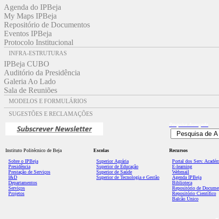
Agenda do IPBeja
My Maps IPBeja
Repositório de Documentos
Eventos IPBeja
Protocolo Institucional
INFRA-ESTRUTURAS
IPBeja CUBO
Auditório da Presidência
Galeria Ao Lado
Sala de Reuniões
MODELOS E FORMULÁRIOS
SUGESTÕES E RECLAMAÇÕES
Pesquisa
Avançada
Instituto Politécnico de Beja
Escolas
Recursos
Sobre o IPBeja
Superior
Agrária
Portal dos Serv. Acadé
Presidência
Superior de Educação
E-learning
Prestação de Serviços
Superior de Saúde
Webmail
I&D
Superior de Tecnologia e Gestão
Agenda IPBeja
Departamentos
Biblioteca
Serviços
Repositório de Docume
Projetos
Repositório Científico
Balcão Único