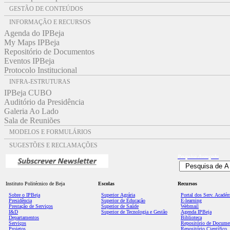
GESTÃO DE CONTEÚDOS
INFORMAÇÃO E RECURSOS
Agenda do IPBeja
My Maps IPBeja
Repositório de Documentos
Eventos IPBeja
Protocolo Institucional
INFRA-ESTRUTURAS
IPBeja CUBO
Auditório da Presidência
Galeria Ao Lado
Sala de Reuniões
MODELOS E FORMULÁRIOS
SUGESTÕES E RECLAMAÇÕES
Pesquisa
Avançada
Instituto Politécnico de Beja
Escolas
Recursos
Sobre o IPBeja
Superior
Agrária
Portal dos Serv. Acadé
Presidência
Superior de Educação
E-learning
Prestação de Serviços
Superior de Saúde
Webmail
I&D
Superior de Tecnologia e Gestão
Agenda IPBeja
Departamentos
Biblioteca
Serviços
Repositório de Docume
Projetos
Repositório Científico