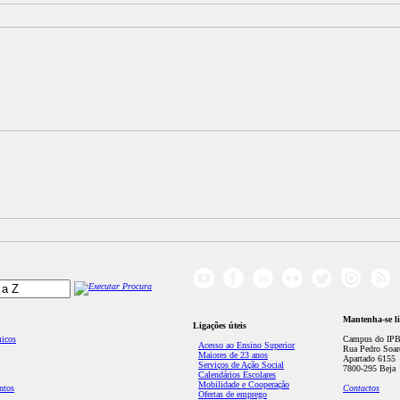
Mantenha-se l
Ligações úteis
micos
Campus do IPB
Acesso ao Ensino Superior
Rua Pedro Soar
Maiores de 23 anos
Apartado 6155
Serviços de Ação Social
7800-295 Beja
Calendários Escolares
Mobilidade e Cooperação
ntos
Contactos
Ofertas de emprego