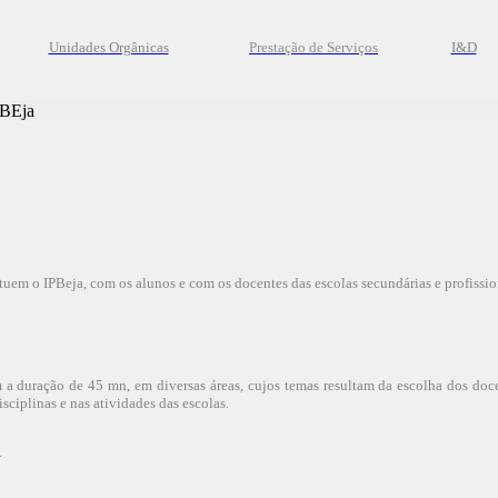
Unidades Orgânicas
Prestação
de
Serviços
I&D
PBEja
tuem o IPBeja, com os alunos e com os docentes das escolas secundárias e profission
a duração de 45 mn, em diversas áreas, cujos temas resultam da escolha dos docen
ciplinas e nas atividades das escolas.
.