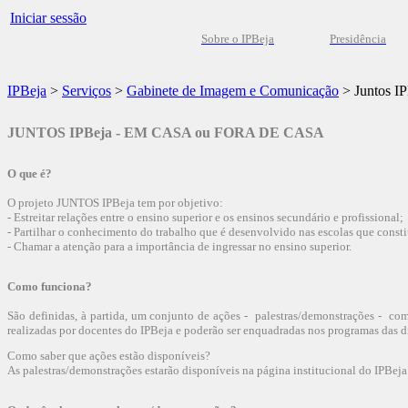
Iniciar sessão
Sobre o IPBeja
Presidência
IPBeja
>
Serviços
>
Gabinete de Imagem e Comunicação
>
Juntos I
JUNTOS IPBeja - EM CASA ou FORA DE CASA
O que é?
O projeto JUNTOS IPBeja tem por objetivo:
- Estreitar relações entre o ensino superior e os ensinos secundário e profissional;
- Partilhar o conhecimento do trabalho que é desenvolvido nas escolas que consti
- Chamar a atenção para a importância de ingressar no ensino superior.
Como funciona?
São definidas, à partida, um conjunto de ações - palestras/demonstrações - com 
realizadas por docentes do IPBeja e poderão ser enquadradas nos programas das dis
Como saber que ações estão disponíveis?
As palestras/demonstrações estarão disponíveis na página institucional do IPBeja