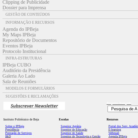
Clipping de Publicidade
Dossier para Imprensa
GESTÃO DE CONTEÚDOS
INFORMAÇÃO E RECURSOS
Agenda do IPBeja
My Maps IPBeja
Repositório de Documentos
Eventos IPBeja
Protocolo Institucional
INFRA-ESTRUTURAS
IPBeja CUBO
Auditório da Presidência
Galeria Ao Lado
Sala de Reuniões
MODELOS E FORMULÁRIOS
SUGESTÕES E RECLAMAÇÕES
Pesquisa
Avançada
Instituto Politécnico de Beja
Escolas
Recursos
Sobre o IPBeja
Superior
Agrária
Portal dos Serv. Acadé
Presidência
Superior de Educação
E-learning
Prestação de Serviços
Superior de Saúde
Webmail
I&D
Superior de Tecnologia e Gestão
Agenda IPBeja