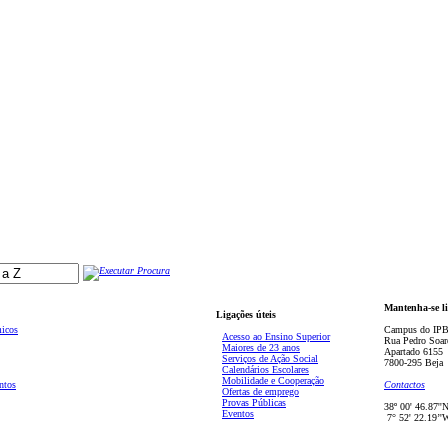
Mantenha-se l
Ligações úteis
micos
Campus do IPB
Acesso ao Ensino Superior
Rua Pedro Soar
Maiores de 23 anos
Apartado 6155
Serviços de Ação Social
7800-295 Beja
Calendários Escolares
Mobilidade e Cooperação
ntos
Contactos
Ofertas de emprego
Provas Públicas
38º 00' 46.87''
Eventos
7° 52' 22.19’'