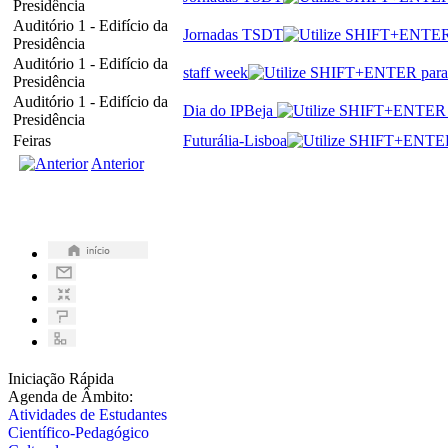
Presidência
Auditório 1 - Edifício da
Jornadas TSDT
Presidência
Auditório 1 - Edifício da
staff week
Presidência
Auditório 1 - Edifício da
Dia do IPBeja
Presidência
Feiras
Futurália-Lisboa
Anterior
Iniciação Rápida
Agenda de Âmbito:
Atividades de Estudantes
Científico-Pedagógico