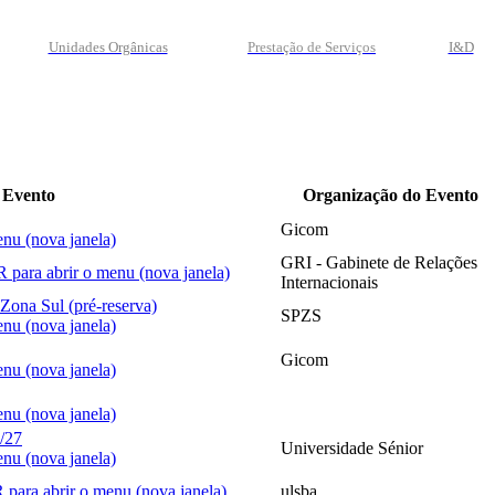
Unidades Orgânicas
Prestação
de
Serviços
I&D
 Evento
Organização do Evento
Gicom
GRI - Gabinete de Relações
Internacionais
 Zona Sul (pré-reserva)
SPZS
Gicom
/27
Universidade Sénior
ulsba