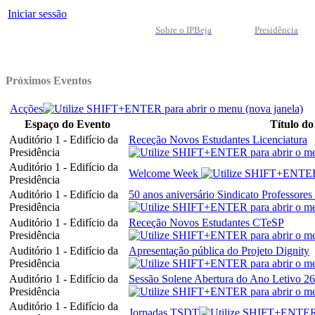
Iniciar sessão
Sobre o IPBeja
Presidência
Próximos Eventos
Acções
Espaço do Evento
Título do
Auditório 1 - Edifício da
Receção Novos Estudantes Licenciatura
Presidência
Auditório 1 - Edifício da
Welcome Week
Presidência
Auditório 1 - Edifício da
50 anos aniversário Sindicato Professores
Presidência
Auditório 1 - Edifício da
Receção Novos Estudantes CTeSP
Presidência
Auditório 1 - Edifício da
Apresentação pública do Projeto Dignity
Presidência
Auditório 1 - Edifício da
Sessão Solene Abertura do Ano Letivo 26
Presidência
Auditório 1 - Edifício da
Jornadas TSDT