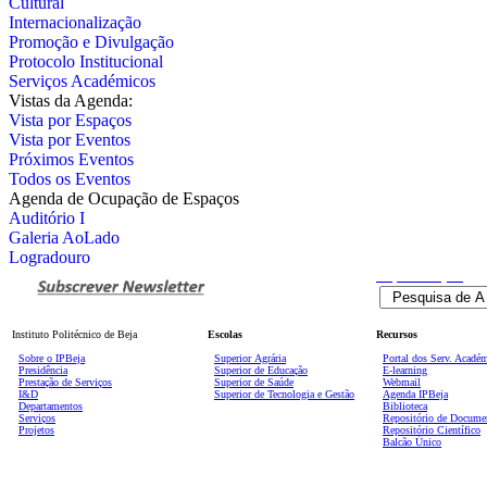
Cultural
Internacionalização
Promoção e Divulgação
Protocolo Institucional
Serviços Académicos
Vistas da Agenda:
Vista por Espaços
Vista por Eventos
Próximos Eventos
Todos os Eventos
Agenda de Ocupação de Espaços
Auditório I
Galeria AoLado
Logradouro
Pesquisa
Avançada
Instituto Politécnico de Beja
Escolas
Recursos
Sobre o IPBeja
Superior
Agrária
Portal dos Serv. Acadé
Presidência
Superior de Educação
E-learning
Prestação de Serviços
Superior de Saúde
Webmail
I&D
Superior de Tecnologia e Gestão
Agenda IPBeja
Departamentos
Biblioteca
Serviços
Repositório de Docume
Projetos
Repositório Científico
Balcão Único