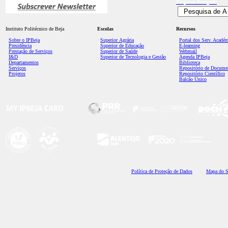
Pesquisa
Avançada
Instituto Politécnico de Beja
Escolas
Recursos
Sobre o IPBeja
Superior
Agrária
Portal dos Serv. Acadé
Presidência
Superior de Educação
E-learning
Prestação de Serviços
Superior de Saúde
Webmail
I&D
Superior de Tecnologia e Gestão
Agenda IPBeja
Departamentos
Biblioteca
Serviços
Repositório de Docume
Projetos
Repositório Científico
Balcão Único
Polí
tica de Proteção de Dados
Mapa do S