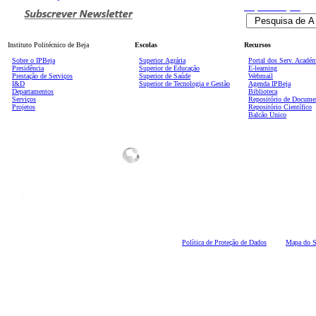
Pesquisa
Avançada
Instituto Politécnico de Beja
Escolas
Recursos
Sobre o IPBeja
Superior
Agrária
Portal dos Serv. Acadé
Presidência
Superior de Educação
E-learning
Prestação de Serviços
Superior de Saúde
Webmail
I&D
Superior de Tecnologia e Gestão
Agenda IPBeja
Departamentos
Biblioteca
Serviços
Repositório de Docume
Projetos
Repositório Científico
Balcão Único
Polí
tica de Proteção de Dados
Mapa do S