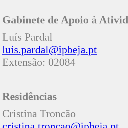
Gabinete de Apoio à Ativi
Luís Pardal
luis.pardal@ipbeja.pt
Extensão: 02084
Residências
Cristina Troncão
cristina.troncao@ipbeja.pt