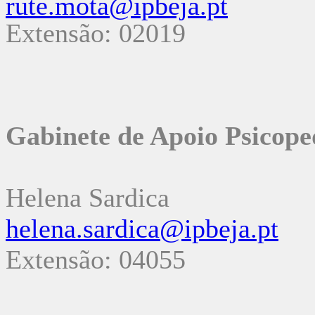
rute.mota@ipbeja.pt
Extensão: 02019
Gabinete de Apoio Psicope
Helena Sardica
helena.sardica@ipbeja.pt
Extensão: 04055