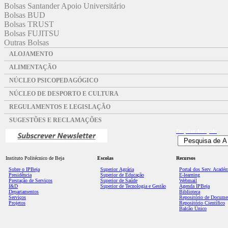
Bolsas Santander Apoio Universitário
Bolsas BUD
Bolsas TRUST
Bolsas FUJITSU
Outras Bolsas
ALOJAMENTO
ALIMENTAÇÃO
NÚCLEO PSICOPEDAGÓGICO
NÚCLEO DE DESPORTO E CULTURA
REGULAMENTOS E LEGISLAÇÃO
SUGESTÕES E RECLAMAÇÕES
Pesquisa
Avançada
Instituto Politécnico de Beja
Escolas
Recursos
Sobre o IPBeja
Superior
Agrária
Portal dos Serv. Acadé
Presidência
Superior de Educação
E-learning
Prestação de Serviços
Superior de Saúde
Webmail
I&D
Superior de Tecnologia e Gestão
Agenda IPBeja
Departamentos
Biblioteca
Serviços
Repositório de Docume
Projetos
Repositório Científico
Balcão Único