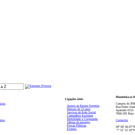
Mantenha-se l
Ligações úteis
micos
Campus do IPB
Acesso ao Ensino Superior
Rua Pedro Soar
Maiores de 23 anos
Apartado 6155
Serviços de Ação Social
7800-295 Beja
Calendários Escolares
Mobilidade e Cooperação
ntos
Contactos
Ofertas de emprego
Provas Públicas
38º 00' 46.87''
Eventos
7° 52' 22.19’'