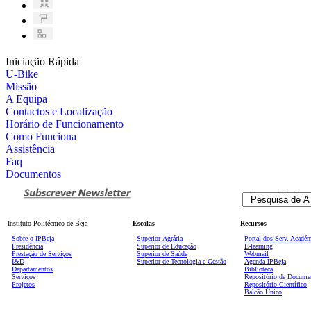
Iniciação Rápida
U-Bike
Missão
A Equipa
Contactos e Localização
Horário de Funcionamento
Como Funciona
Assistência
Faq
Documentos
Pesquisa
Avançada
Instituto Politécnico de Beja
Escolas
Recursos
Sobre o IPBeja
Superior
Agrária
Portal dos Serv. Acadé
Presidência
Superior de Educação
E-learning
Prestação de Serviços
Superior de Saúde
Webmail
I&D
Superior de Tecnologia e Gestão
Agenda IPBeja
Departamentos
Biblioteca
Serviços
Repositório de Docume
Projetos
Repositório Científico
Balcão Único