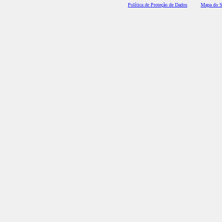
Polí
tica de Proteção de Dados
Mapa do S