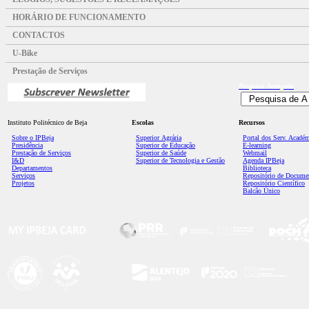
HORÁRIO DE FUNCIONAMENTO
CONTACTOS
U-Bike
Prestação de Serviços
Pesquisa
Avançada
Instituto Politécnico de Beja
Escolas
Recursos
Sobre o IPBeja
Superior
Agrária
Portal dos Serv. Acadé
Presidência
Superior de Educação
E-learning
Prestação de Serviços
Superior de Saúde
Webmail
I&D
Superior de Tecnologia e Gestão
Agenda IPBeja
Departamentos
Biblioteca
Serviços
Repositório de Docume
Projetos
Repositório Científico
Balcão Único