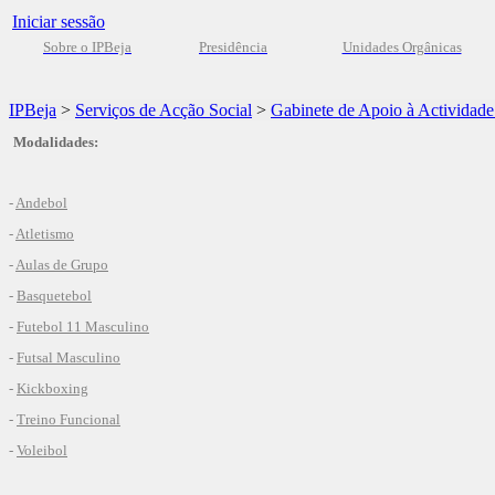
Iniciar sessão
Sobre o IPBeja
Presidência
Unidades Orgânicas
IPBeja
>
Serviços de Acção Social
>
Gabinete de Apoio à Actividade
Modalidades:
-
Andebol
-
Atletismo
-
Aulas de Grupo
-
Basquetebol
-
Futebol 11 Masculino
-
Futsal Masculino
-
Kickboxing
-
Treino Funcional
-
Voleibol