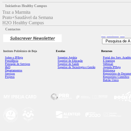
Iniciativas Healthy Campus
Traz a Marmita
Prato+Saudável da Semana
H2O Healthy Campus
Contactos
Pesquisa
Avançada
Instituto Politécnico de Beja
Escolas
Recursos
Sobre o IPBeja
Superior
Agrária
Portal dos Serv. Acadé
Presidência
Superior de Educação
E-learning
Prestação de Serviços
Superior de Saúde
Webmail
I&D
Superior de Tecnologia e Gestão
Agenda IPBeja
Departamentos
Biblioteca
Serviços
Repositório de Docume
Projetos
Repositório Científico
Balcão Único