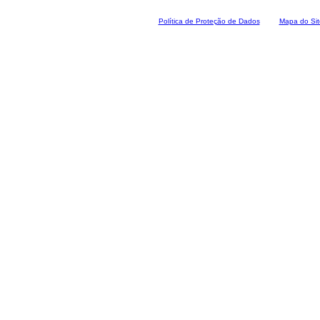
Polí
tica de Proteção de Dados
Mapa do Sit