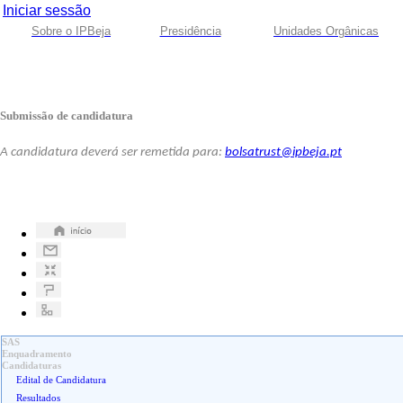
Iniciar sessão
Sobre o IPBeja
Presidência
Unidades Orgânicas
Submissão de candidatura
A candidatura deverá ser remetida para:
bolsatrust@ipbeja.pt
SAS
Enquadramento
Candidaturas
Edital de Candidatura
Resultados