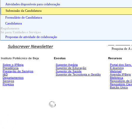
Atividades disponíveis para colaboração
Submissão da Candidatura
Formulário de Candidatura
Candidatura
Regulamento
Só para Unidades e Serviços
Propostas de atividade de colaboração
Pesquisa
Avanç
Instituto Politécnico de Beja
Escolas
Recursos
Sobre o IPBeja
Superior
Agrária
Portal dos Serv
Presidência
Superior de Educação
E-learning
Prestação de Serviços
Superior de Saúde
Webmail
I&D
Superior de Tecnologia e Gestão
Agenda IPBeja
Departamentos
Biblioteca
Serviços
Repositório de
Projetos
Repositório Cien
Balcão Único