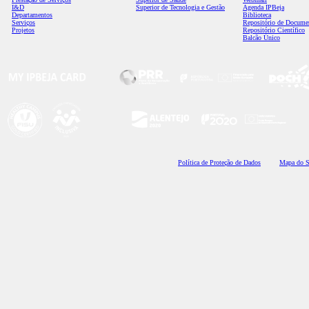
I&D
Superior de Tecnologia e Gestão
Agenda IPBeja
Departamentos
Biblioteca
Serviços
Repositório de Docume
Projetos
Repositório Científico
Balcão Único
Polí
tica de Proteção de Dados
Mapa do S