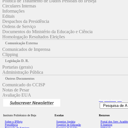
Política de Tratamento de Dados Pessoais do IPBeja
Circulares Internas
Informações
Editais
Despachos da Presidência
Ordens de Serviço
Documentos do Ministério da Educação e Ciência
Homologação Resultados Eleições
Comunicação Externa
Comunicados de Imprensa
Clipping
Legislação D. R.
Portarias (gerais)
Administração Pública
Outros Documentos
Comunicado do CCISP
Notas de Pesar
Avaliação EUA
Pesquisa
Avançada
Instituto Politécnico de Beja
Escolas
Recursos
Sobre o IPBeja
Superior
Agrária
Portal dos Serv. Acadé
Presidência
Superior de Educação
E-learning
Prestação de Serviços
Superior de Saúde
Webmail