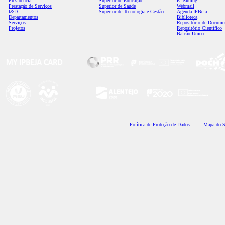
Presidência
Superior de Educação
E-learning
Prestação de Serviços
Superior de Saúde
Webmail
I&D
Superior de Tecnologia e Gestão
Agenda IPBeja
Departamentos
Biblioteca
Serviços
Repositório de Docume
Projetos
Repositório Científico
Balcão Único
Polí
tica de Proteção de Dados
Mapa do S