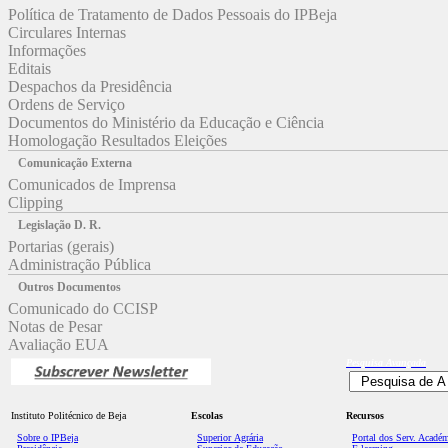
Política de Tratamento de Dados Pessoais do IPBeja
Circulares Internas
Informações
Editais
Despachos da Presidência
Ordens de Serviço
Documentos do Ministério da Educação e Ciência
Homologação Resultados Eleições
Comunicação Externa
Comunicados de Imprensa
Clipping
Legislação D. R.
Portarias (gerais)
Administração Pública
Outros Documentos
Comunicado do CCISP
Notas de Pesar
Avaliação EUA
Pesquisa
Avançada
Instituto Politécnico de Beja
Escolas
Recursos
Sobre o IPBeja
Superior
Agrária
Portal dos Serv. Acadé