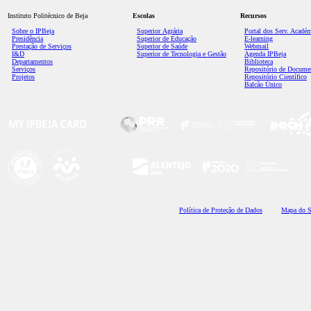
Instituto Politécnico de Beja
Escolas
Recursos
Sobre o IPBeja
Superior
Agrária
Portal dos Serv. Acadé
Presidência
Superior de Educação
E-learning
Prestação de Serviços
Superior de Saúde
Webmail
I&D
Superior de Tecnologia e Gestão
Agenda IPBeja
Departamentos
Biblioteca
Serviços
Repositório de Docume
Projetos
Repositório Científico
Balcão Único
Polí
tica de Proteção de Dados
Mapa do S