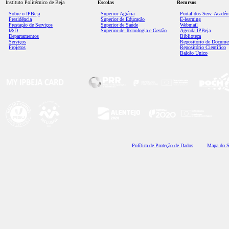
Instituto Politécnico de Beja
Escolas
Recursos
Sobre o IPBeja
Superior
Agrária
Portal dos Serv. Acadé
Presidência
Superior de Educação
E-learning
Prestação de Serviços
Superior de Saúde
Webmail
I&D
Superior de Tecnologia e Gestão
Agenda IPBeja
Departamentos
Biblioteca
Serviços
Repositório de Docume
Projetos
Repositório Científico
Balcão Único
Polí
tica de Proteção de Dados
Mapa do S