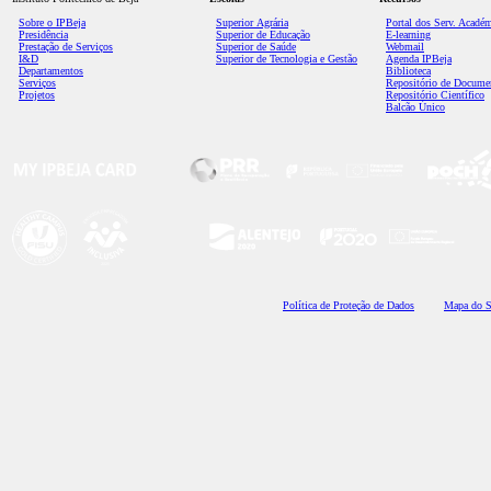
Sobre o IPBeja
Superior
Agrária
Portal dos Serv. Acadé
Presidência
Superior de Educação
E-learning
Prestação de Serviços
Superior de Saúde
Webmail
I&D
Superior de Tecnologia e Gestão
Agenda IPBeja
Departamentos
Biblioteca
Serviços
Repositório de Docume
Projetos
Repositório Científico
Balcão Único
Polí
tica de Proteção de Dados
Mapa do S