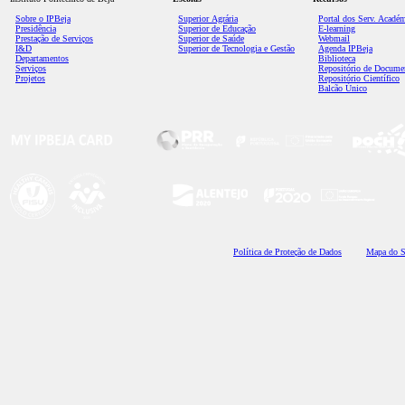
Sobre o IPBeja
Superior
Agrária
Portal dos Serv. Acadé
Presidência
Superior de Educação
E-learning
Prestação de Serviços
Superior de Saúde
Webmail
I&D
Superior de Tecnologia e Gestão
Agenda IPBeja
Departamentos
Biblioteca
Serviços
Repositório de Docume
Projetos
Repositório Científico
Balcão Único
Polí
tica de Proteção de Dados
Mapa do S