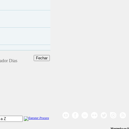
dador Dias
Mantenha-se l