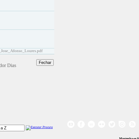
Jose_Afonso_Loures.pdf
ador Dias
Mantenha-se l