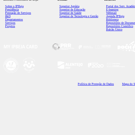
Sobre o IPBeja
Superior
Agrária
Portal dos Serv. Acadé
Presidência
Superior de Educação
E-learning
Prestação de Serviços
Superior de Saúde
Webmail
I&D
Superior de Tecnologia e Gestão
Agenda IPBeja
Departamentos
Biblioteca
Serviços
Repositório de Docume
Projetos
Repositório Científico
Balcão Único
Polí
tica de Proteção de Dados
Mapa do S