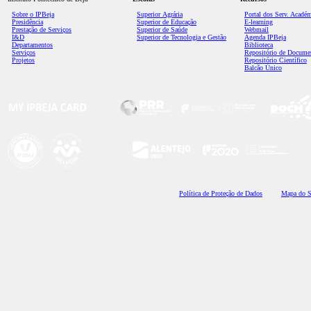
Sobre o IPBeja
Superior
Agrária
Portal dos Serv. Acadé
Presidência
Superior de Educação
E-learning
Prestação de Serviços
Superior de Saúde
Webmail
I&D
Superior de Tecnologia e Gestão
Agenda IPBeja
Departamentos
Biblioteca
Serviços
Repositório de Docume
Projetos
Repositório Científico
Balcão Único
Polí
tica de Proteção de Dados
Mapa do S