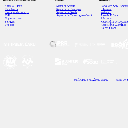
Sobre o IPBeja
Superior
Agrária
Portal dos Serv. Acadé
Presidência
Superior de Educação
E-learning
Prestação de Serviços
Superior de Saúde
Webmail
I&D
Superior de Tecnologia e Gestão
Agenda IPBeja
Departamentos
Biblioteca
Serviços
Repositório de Docume
Projetos
Repositório Científico
Balcão Único
Polí
tica de Proteção de Dados
Mapa do S