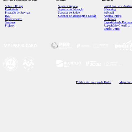
Sobre o IPBeja
Superior
Agrária
Portal dos Serv. Acadé
Presidência
Superior de Educação
E-learning
Prestação de Serviços
Superior de Saúde
Webmail
I&D
Superior de Tecnologia e Gestão
Agenda IPBeja
Departamentos
Biblioteca
Serviços
Repositório de Docume
Projetos
Repositório Científico
Balcão Único
Polí
tica de Proteção de Dados
Mapa do S