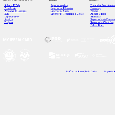
Sobre o IPBeja
Superior
Agrária
Portal dos Serv. Acadé
Presidência
Superior de Educação
E-learning
Prestação de Serviços
Superior de Saúde
Webmail
I&D
Superior de Tecnologia e Gestão
Agenda IPBeja
Departamentos
Biblioteca
Serviços
Repositório de Docume
Projetos
Repositório Científico
Balcão Único
Polí
tica de Proteção de Dados
Mapa do S