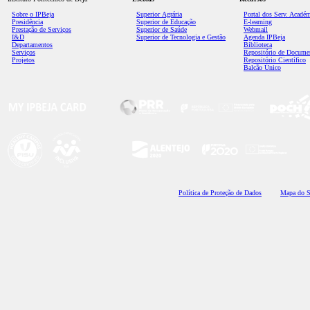
Sobre o IPBeja
Superior
Agrária
Portal dos Serv. Acadé
Presidência
Superior de Educação
E-learning
Prestação de Serviços
Superior de Saúde
Webmail
I&D
Superior de Tecnologia e Gestão
Agenda IPBeja
Departamentos
Biblioteca
Serviços
Repositório de Docume
Projetos
Repositório Científico
Balcão Único
Polí
tica de Proteção de Dados
Mapa do S