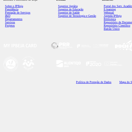
Sobre o IPBeja
Superior
Agrária
Portal dos Serv. Acadé
Presidência
Superior de Educação
E-learning
Prestação de Serviços
Superior de Saúde
Webmail
I&D
Superior de Tecnologia e Gestão
Agenda IPBeja
Departamentos
Biblioteca
Serviços
Repositório de Docume
Projetos
Repositório Científico
Balcão Único
Polí
tica de Proteção de Dados
Mapa do S