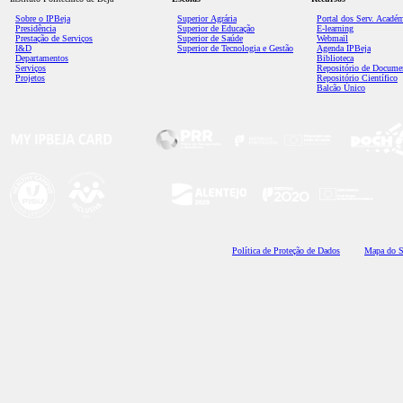
Sobre o IPBeja
Superior
Agrária
Portal dos Serv. Acadé
Presidência
Superior de Educação
E-learning
Prestação de Serviços
Superior de Saúde
Webmail
I&D
Superior de Tecnologia e Gestão
Agenda IPBeja
Departamentos
Biblioteca
Serviços
Repositório de Docume
Projetos
Repositório Científico
Balcão Único
Polí
tica de Proteção de Dados
Mapa do S