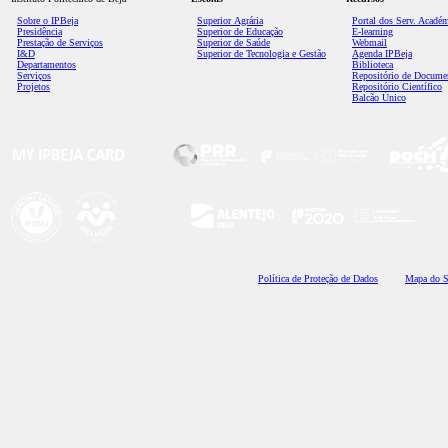
Sobre o IPBeja
Superior
Agrária
Portal dos Serv. Acadé
Presidência
Superior de Educação
E-learning
Prestação de Serviços
Superior de Saúde
Webmail
I&D
Superior de Tecnologia e Gestão
Agenda IPBeja
Departamentos
Biblioteca
Serviços
Repositório de Docume
Projetos
Repositório Científico
Balcão Único
Polí
tica de Proteção de Dados
Mapa do S