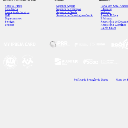
Sobre o IPBeja
Superior
Agrária
Portal dos Serv. Acadé
Presidência
Superior de Educação
E-learning
Prestação de Serviços
Superior de Saúde
Webmail
I&D
Superior de Tecnologia e Gestão
Agenda IPBeja
Departamentos
Biblioteca
Serviços
Repositório de Docume
Projetos
Repositório Científico
Balcão Único
Polí
tica de Proteção de Dados
Mapa do S