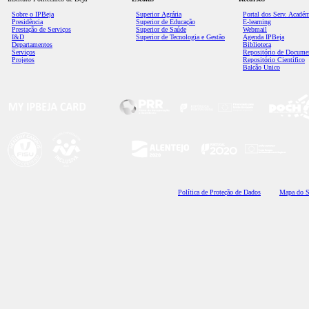
Sobre o IPBeja
Superior
Agrária
Portal dos Serv. Acadé
Presidência
Superior de Educação
E-learning
Prestação de Serviços
Superior de Saúde
Webmail
I&D
Superior de Tecnologia e Gestão
Agenda IPBeja
Departamentos
Biblioteca
Serviços
Repositório de Docume
Projetos
Repositório Científico
Balcão Único
Polí
tica de Proteção de Dados
Mapa do S