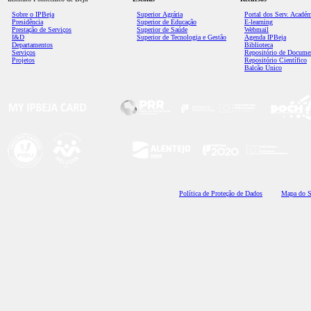
Sobre o IPBeja
Superior
Agrária
Portal dos Serv. Acadé
Presidência
Superior de Educação
E-learning
Prestação de Serviços
Superior de Saúde
Webmail
I&D
Superior de Tecnologia e Gestão
Agenda IPBeja
Departamentos
Biblioteca
Serviços
Repositório de Docume
Projetos
Repositório Científico
Balcão Único
Polí
tica de Proteção de Dados
Mapa do S