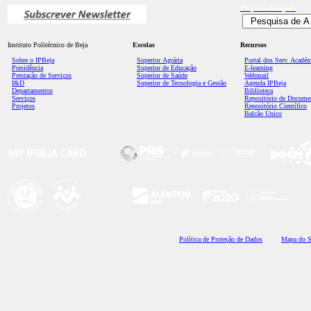
Pesquisa
Avançada
Instituto Politécnico de Beja
Escolas
Recursos
Sobre o IPBeja
Superior
Agrária
Portal dos Serv. Acadé
Presidência
Superior de Educação
E-learning
Prestação de Serviços
Superior de Saúde
Webmail
I&D
Superior de Tecnologia e Gestão
Agenda IPBeja
Departamentos
Biblioteca
Serviços
Repositório de Docume
Projetos
Repositório Científico
Balcão Único
Polí
tica de Proteção de Dados
Mapa do S