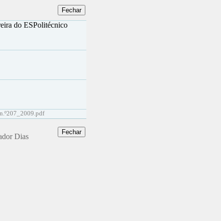
reira do ESPolitécnico
i n.º207_2009.pdf
ador Dias