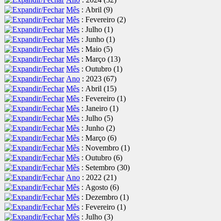
Mês
: Abril
‎(9)
Mês
: Fevereiro
‎(2)
Mês
: Julho
‎(1)
Mês
: Junho
‎(1)
Mês
: Maio
‎(5)
Mês
: Março
‎(13)
Mês
: Outubro
‎(1)
Ano
: 2023
‎(67)
Mês
: Abril
‎(15)
Mês
: Fevereiro
‎(1)
Mês
: Janeiro
‎(1)
Mês
: Julho
‎(5)
Mês
: Junho
‎(2)
Mês
: Março
‎(6)
Mês
: Novembro
‎(1)
Mês
: Outubro
‎(6)
Mês
: Setembro
‎(30)
Ano
: 2022
‎(21)
Mês
: Agosto
‎(6)
Mês
: Dezembro
‎(1)
Mês
: Fevereiro
‎(1)
Mês
: Julho
‎(3)