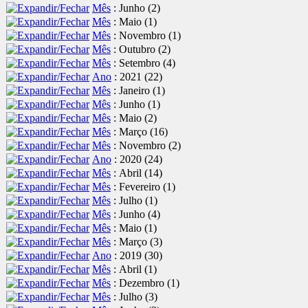
Mês
: Junho
‎(2)
Mês
: Maio
‎(1)
Mês
: Novembro
‎(1)
Mês
: Outubro
‎(2)
Mês
: Setembro
‎(4)
Ano
: 2021
‎(22)
Mês
: Janeiro
‎(1)
Mês
: Junho
‎(1)
Mês
: Maio
‎(2)
Mês
: Março
‎(16)
Mês
: Novembro
‎(2)
Ano
: 2020
‎(24)
Mês
: Abril
‎(14)
Mês
: Fevereiro
‎(1)
Mês
: Julho
‎(1)
Mês
: Junho
‎(4)
Mês
: Maio
‎(1)
Mês
: Março
‎(3)
Ano
: 2019
‎(30)
Mês
: Abril
‎(1)
Mês
: Dezembro
‎(1)
Mês
: Julho
‎(3)