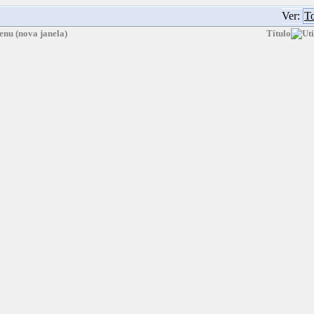
Ver:
To
Título