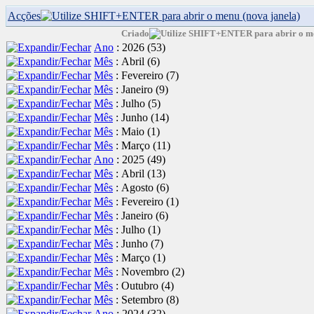
Acções
Criado
Ano
: 2026
‎(53)
Mês
: Abril
‎(6)
Mês
: Fevereiro
‎(7)
Mês
: Janeiro
‎(9)
Mês
: Julho
‎(5)
Mês
: Junho
‎(14)
Mês
: Maio
‎(1)
Mês
: Março
‎(11)
Ano
: 2025
‎(49)
Mês
: Abril
‎(13)
Mês
: Agosto
‎(6)
Mês
: Fevereiro
‎(1)
Mês
: Janeiro
‎(6)
Mês
: Julho
‎(1)
Mês
: Junho
‎(7)
Mês
: Março
‎(1)
Mês
: Novembro
‎(2)
Mês
: Outubro
‎(4)
Mês
: Setembro
‎(8)
Ano
: 2024
‎(32)