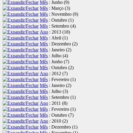
Mês
: Junho
‎(9)
Mês
: Março
‎(3)
Mês
: Novembro
‎(9)
Mês
: Outubro
‎(1)
Mês
: Setembro
‎(4)
Ano
: 2013
‎(18)
Mês
: Abril
‎(1)
Mês
: Dezembro
‎(2)
Mês
: Janeiro
‎(2)
Mês
: Julho
‎(4)
Mês
: Junho
‎(7)
Mês
: Outubro
‎(2)
Ano
: 2012
‎(7)
Mês
: Fevereiro
‎(1)
Mês
: Janeiro
‎(2)
Mês
: Julho
‎(3)
Mês
: Setembro
‎(1)
Ano
: 2011
‎(8)
Mês
: Fevereiro
‎(1)
Mês
: Outubro
‎(7)
Ano
: 2010
‎(2)
Mês
: Dezembro
‎(1)
Mês
: Novembro
‎(1)