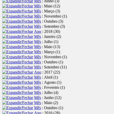
Mês
: Junho
‎(3)
Mês
: Maio
‎(12)
Mês
: Março
‎(3)
Mês
: Novembro
‎(1)
Mês
: Outubro
‎(3)
Mês
: Setembro
‎(3)
Ano
: 2018
‎(30)
Mês
: Janeiro
‎(2)
Mês
: Julho
‎(1)
Mês
: Maio
‎(13)
Mês
: Março
‎(1)
Mês
: Novembro
‎(1)
Mês
: Outubro
‎(1)
Mês
: Setembro
‎(11)
Ano
: 2017
‎(22)
Mês
: Abril
‎(1)
Mês
: Agosto
‎(1)
Mês
: Fevereiro
‎(1)
Mês
: Julho
‎(4)
Mês
: Junho
‎(12)
Mês
: Maio
‎(2)
Mês
: Outubro
‎(1)
Ano
: 2016
‎(28)