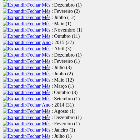
Mês
: Dezembro
‎(1)
Mês
: Fevereiro
‎(2)
Mês
: Junho
‎(12)
Mês
: Maio
‎(1)
Mês
: Novembro
‎(1)
Mês
: Outubro
‎(11)
Ano
: 2015
‎(27)
Mês
: Abril
‎(3)
Mês
: Dezembro
‎(1)
Mês
: Fevereiro
‎(1)
Mês
: Julho
‎(3)
Mês
: Junho
‎(2)
Mês
: Maio
‎(12)
Mês
: Março
‎(1)
Mês
: Outubro
‎(3)
Mês
: Setembro
‎(1)
Ano
: 2014
‎(31)
Mês
: Agosto
‎(1)
Mês
: Dezembro
‎(1)
Mês
: Fevereiro
‎(1)
Mês
: Janeiro
‎(1)
Mês
: Julho
‎(1)